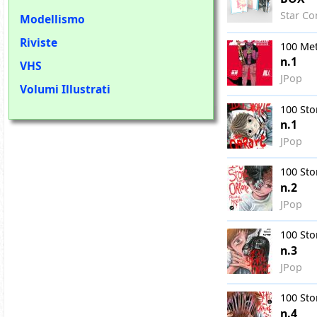
Star Co
Modellismo
Riviste
100 Met
n.1
VHS
JPop
Volumi Illustrati
100 Sto
n.1
JPop
100 Sto
n.2
JPop
100 Sto
n.3
JPop
100 Sto
n.4