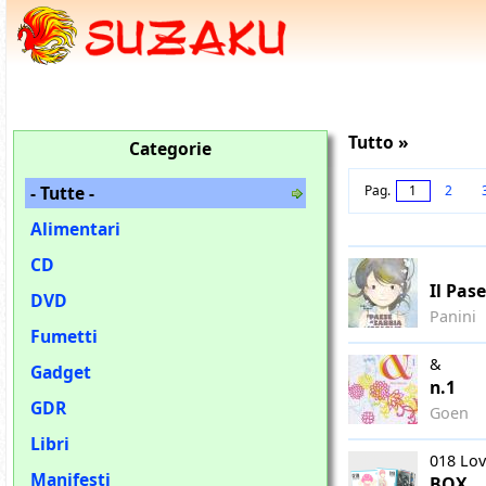
Tutto »
Categorie
- Tutte -
Pag.
1
2
Alimentari
CD
Il Pas
DVD
Panini
Fumetti
&
Gadget
n.1
GDR
Goen
Libri
018 Lov
Manifesti
BOX