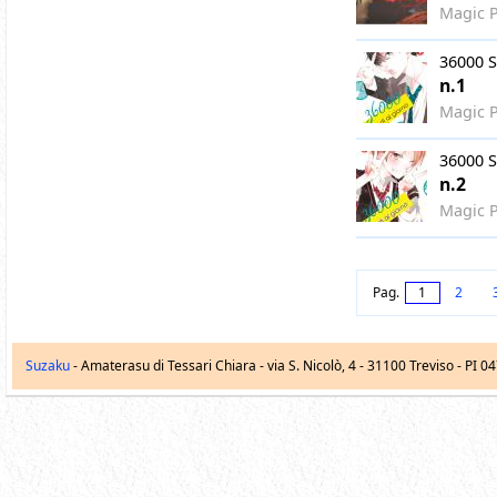
Magic P
36000 S
n.1
Magic P
36000 S
n.2
Magic P
Pag.
1
2
Suzaku
- Amaterasu di Tessari Chiara -
via S. Nicolò, 4
-
31100
Treviso
- PI 0