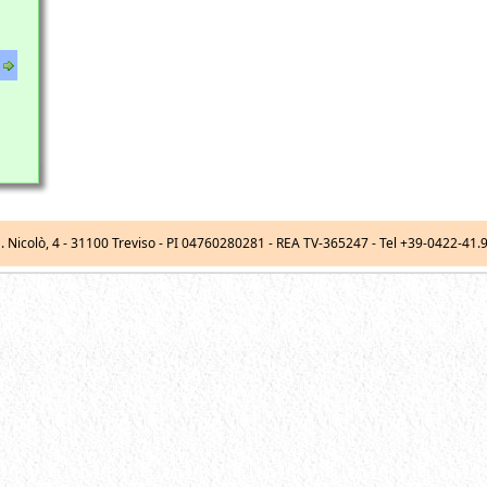
. Nicolò, 4
-
31100
Treviso
- PI 04760280281 - REA TV-365247 -
Tel
+39-0422-41.