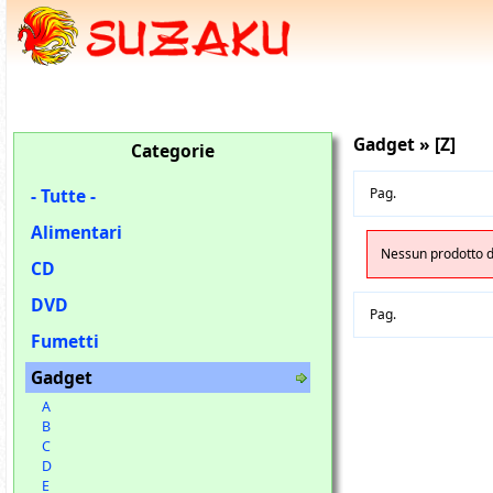
Gadget » [Z]
Categorie
- Tutte -
Pag.
Alimentari
Nessun prodotto di
CD
DVD
Pag.
Fumetti
Gadget
A
B
C
D
E