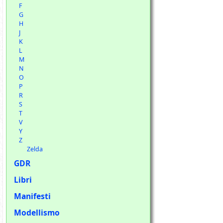
F
G
H
J
K
L
M
N
O
P
R
S
T
V
Y
Z
Zelda
GDR
Libri
Manifesti
Modellismo