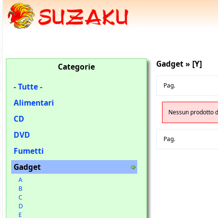
Gadget » [Y]
Categorie
- Tutte -
Pag.
Alimentari
Nessun prodotto di
CD
DVD
Pag.
Fumetti
Gadget
A
B
C
D
E