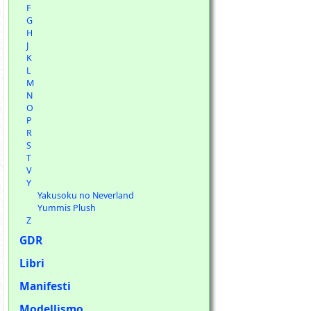
F
G
H
J
K
L
M
N
O
P
R
S
T
V
Y
Yakusoku no Neverland
Yummis Plush
Z
GDR
Libri
Manifesti
Modellismo