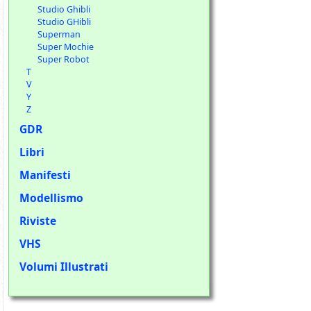
Studio Ghibli
Studio GHibli
Superman
Super Mochie
Super Robot
T
V
Y
Z
GDR
Libri
Manifesti
Modellismo
Riviste
VHS
Volumi Illustrati