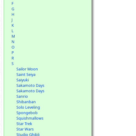
F
G
H
J
K
L
M
N
O
P
R
S
Sailor Moon
Saint Seiya
Saiyuki
Sakamoto Days
Sakamoto Days
Sanrio
Shibanban
Solo Leveling
Spongebob
Squishmallows
Star Trek
Star Wars
Studio Ghibli