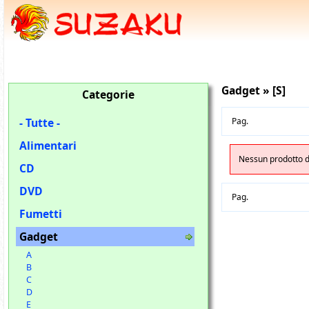
Gadget » [S]
Categorie
- Tutte -
Pag.
Alimentari
Nessun prodotto di
CD
DVD
Pag.
Fumetti
Gadget
A
B
C
D
E