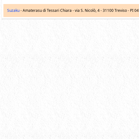
Suzaku
- Amaterasu di Tessari Chiara -
via S. Nicolò, 4
-
31100
Treviso
- PI 0