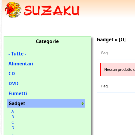
Gadget » [O]
Categorie
- Tutte -
Pag.
Alimentari
Nessun prodotto di
CD
DVD
Pag.
Fumetti
Gadget
A
B
C
D
E