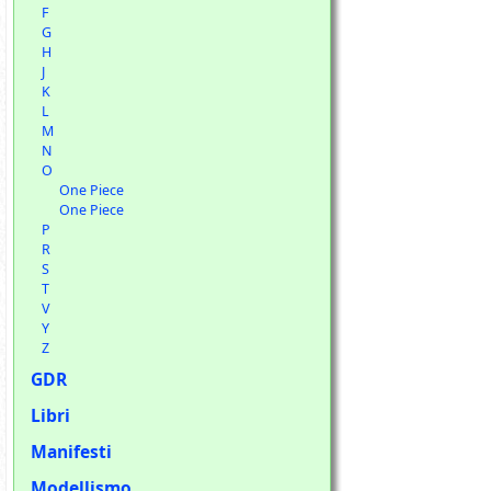
F
G
H
J
K
L
M
N
O
One Piece
One Piece
P
R
S
T
V
Y
Z
GDR
Libri
Manifesti
Modellismo