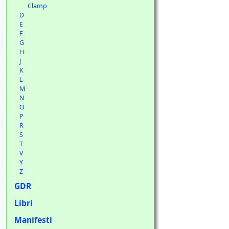
Clamp
D
E
F
G
H
J
K
L
M
N
O
P
R
S
T
V
Y
Z
GDR
Libri
Manifesti