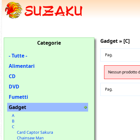
Gadget » [C]
Categorie
- Tutte -
Pag.
Alimentari
Nessun prodotto di
CD
DVD
Pag.
Fumetti
Gadget
A
B
C
Card Captor Sakura
Chainsaw Man