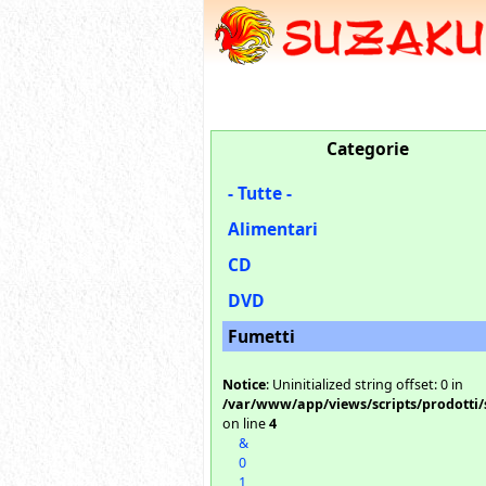
Categorie
- Tutte -
Alimentari
CD
DVD
Fumetti
Notice
: Uninitialized string offset: 0 in
/var/www/app/views/scripts/prodotti/
on line
4
&
0
1