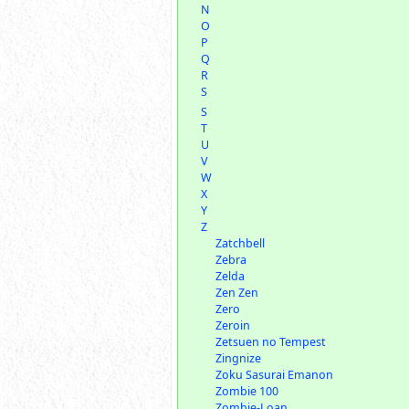
N
O
P
Q
R
S
S
T
U
V
W
X
Y
Z
Zatchbell
Zebra
Zelda
Zen Zen
Zero
Zeroin
Zetsuen no Tempest
Zingnize
Zoku Sasurai Emanon
Zombie 100
Zombie-Loan