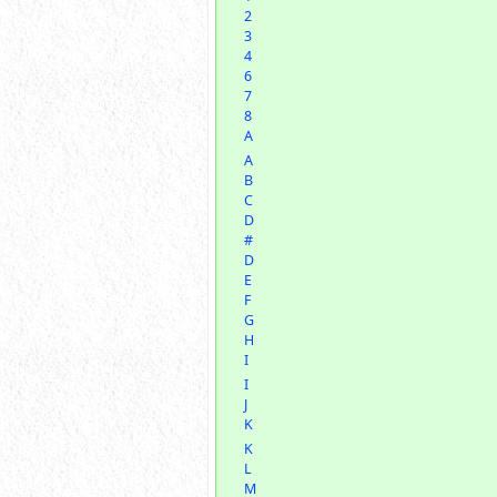
2
3
4
6
7
8
A
A
B
C
D
#
D
E
F
G
H
I
I
J
K
K
L
M