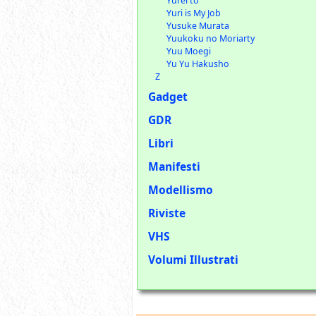
Yūrei tō
Yuri is My Job
Yusuke Murata
Yuukoku no Moriarty
Yuu Moegi
Yu Yu Hakusho
Z
Gadget
GDR
Libri
Manifesti
Modellismo
Riviste
VHS
Volumi Illustrati