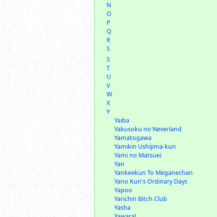
N
O
P
Q
R
S
S
T
U
V
W
X
Y
Yaiba
Yakusoku no Neverland
Yamatogawa
Yamikin Ushijima-kun
Yami no Matsuei
Yan
Yankeekun To Meganechan
Yano Kun's Ordinary Days
Yapoo
Yarichin Bitch Club
Yasha
Yawara!