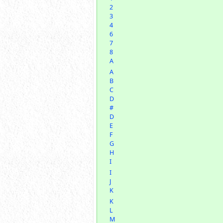
2
3
4
6
7
8
A
A
B
C
D
#
D
E
F
G
H
I
I
J
K
K
L
M