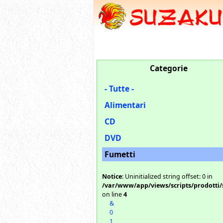
Categorie
- Tutte -
Alimentari
CD
DVD
Fumetti
Notice
: Uninitialized string offset: 0 in
/var/www/app/views/scripts/prodotti/
on line
4
&
0
1