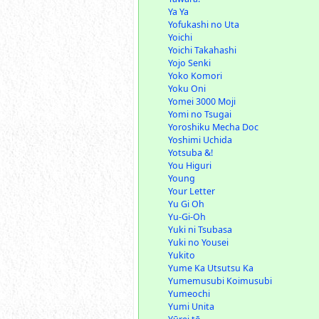
Ya Ya
Yofukashi no Uta
Yoichi
Yoichi Takahashi
Yojo Senki
Yoko Komori
Yoku Oni
Yomei 3000 Moji
Yomi no Tsugai
Yoroshiku Mecha Doc
Yoshimi Uchida
Yotsuba &!
You Higuri
Young
Your Letter
Yu Gi Oh
Yu-Gi-Oh
Yuki ni Tsubasa
Yuki no Yousei
Yukito
Yume Ka Utsutsu Ka
Yumemusubi Koimusubi
Yumeochi
Yumi Unita