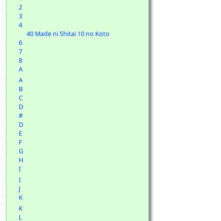
2
3
4
40 Made ni Shitai 10 no Koto
6
7
8
A
A
B
C
D
#
D
E
F
G
H
I
I
J
K
K
L