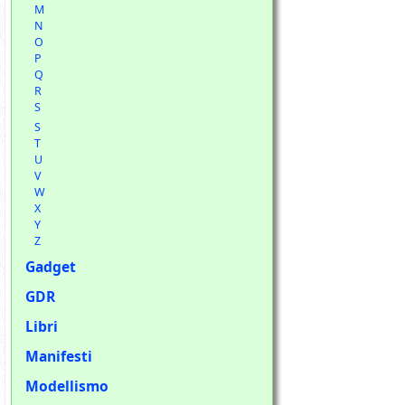
M
N
O
P
Q
R
S
S
T
U
V
W
X
Y
Z
Gadget
GDR
Libri
Manifesti
Modellismo