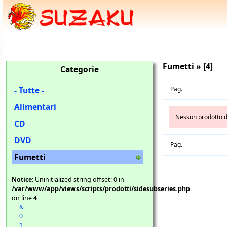
Fumetti » [4]
Categorie
- Tutte -
Pag.
Alimentari
Nessun prodotto di
CD
DVD
Pag.
Fumetti
Notice
: Uninitialized string offset: 0 in
/var/www/app/views/scripts/prodotti/sidesubseries.php
on line
4
&
0
1