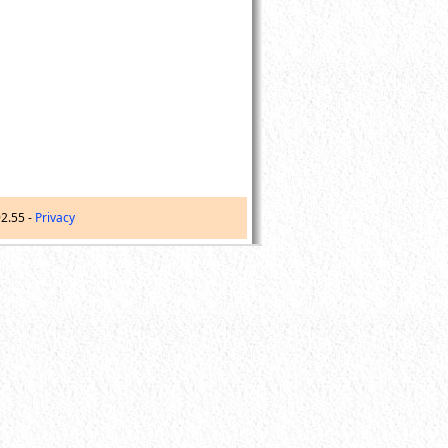
92.55
-
Privacy