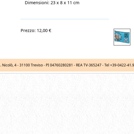
Dimensioni: 23 x 8 x 11 cm
Prezzo: 12,00 €
. Nicolò, 4
-
31100
Treviso
- PI 04760280281 - REA TV-365247 -
Tel
+39-0422-41.