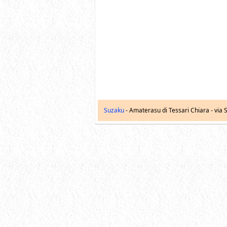
Suzaku
- Amaterasu di Tessari Chiara -
via S