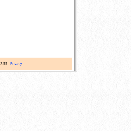
92.55
-
Privacy