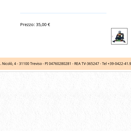
Prezzo: 35,00 €
. Nicolò, 4
-
31100
Treviso
- PI 04760280281 - REA TV-365247 -
Tel
+39-0422-41.