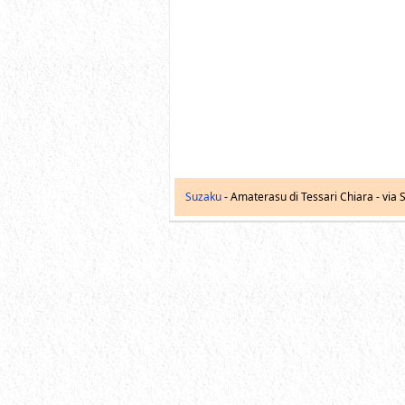
Suzaku
- Amaterasu di Tessari Chiara -
via S