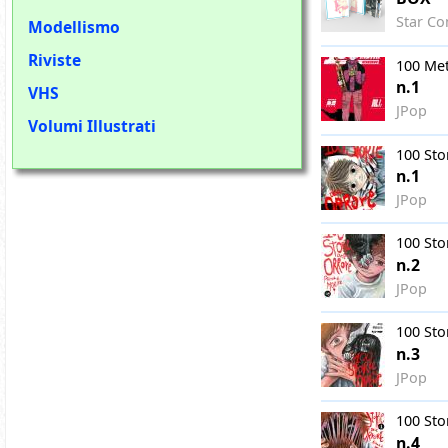
Star Co
Modellismo
Riviste
100 Met
n.1
VHS
JPop
Volumi Illustrati
100 Sto
n.1
JPop
100 Sto
n.2
JPop
100 Sto
n.3
JPop
100 Sto
n.4