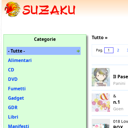
Tutto »
Categorie
- Tutte -
Pag.
1
2
Alimentari
CD
Il Pas
DVD
Panini
Fumetti
&
Gadget
n.1
GDR
Goen
Libri
018 Lov
Manifesti
BOX