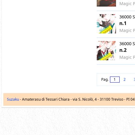
Magic P
36000 S
n.1
Magic P
36000 S
n.2
Magic P
Pag.
1
2
Suzaku
- Amaterasu di Tessari Chiara -
via S. Nicolò, 4
-
31100
Treviso
- PI 0