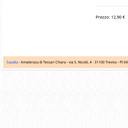
Prezzo: 12,90 €
Suzaku
- Amaterasu di Tessari Chiara -
via S. Nicolò, 4
-
31100
Treviso
- PI 0