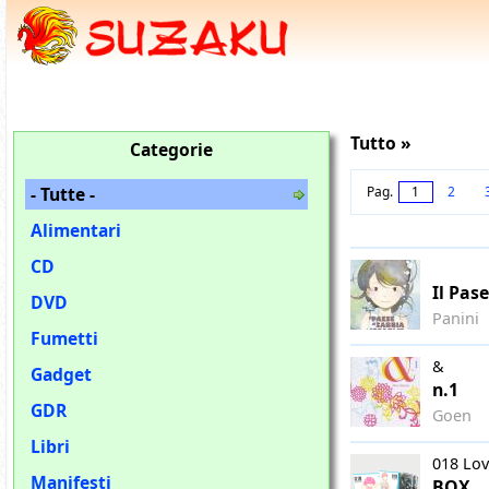
Tutto »
Categorie
- Tutte -
Pag.
1
2
Alimentari
CD
Il Pas
DVD
Panini
Fumetti
&
Gadget
n.1
GDR
Goen
Libri
018 Lov
Manifesti
BOX