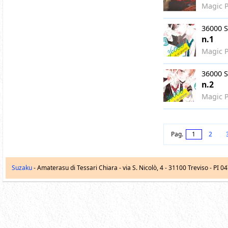
Magic P
36000 S
n.1
Magic P
36000 S
n.2
Magic P
Pag.
1
2
Suzaku
- Amaterasu di Tessari Chiara -
via S. Nicolò, 4
-
31100
Treviso
- PI 0