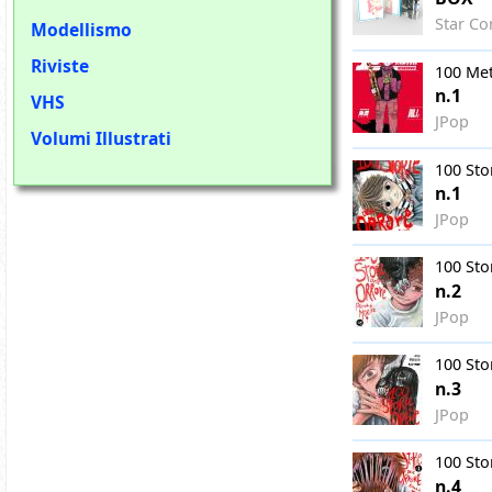
Star Co
Modellismo
Riviste
100 Met
n.1
VHS
JPop
Volumi Illustrati
100 Sto
n.1
JPop
100 Sto
n.2
JPop
100 Sto
n.3
JPop
100 Sto
n.4