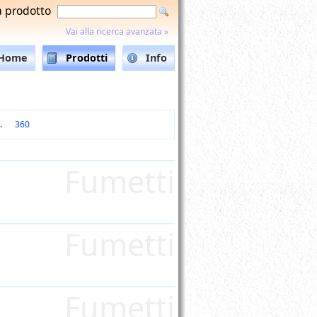
a prodotto
Vai alla ricerca avanzata »
Home
Prodotti
Info
..
360
Fumetti
Fumetti
Fumetti