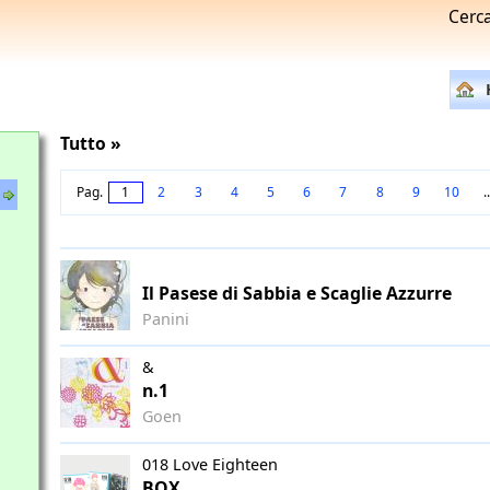
Cerc
Tutto »
Pag.
1
2
3
4
5
6
7
8
9
10
.
Il Pasese di Sabbia e Scaglie Azzurre
Panini
&
n.1
Goen
018 Love Eighteen
BOX