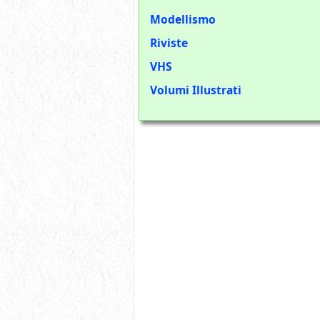
Modellismo
Riviste
VHS
Volumi Illustrati