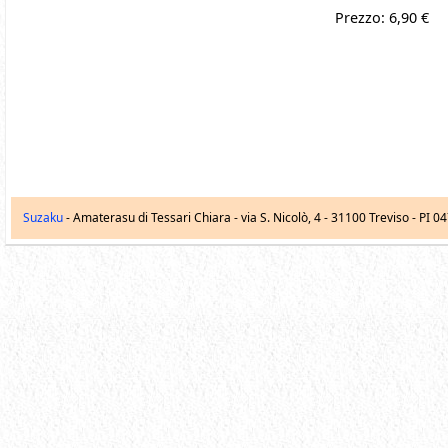
Prezzo: 6,90 €
Suzaku
- Amaterasu di Tessari Chiara -
via S. Nicolò, 4
-
31100
Treviso
- PI 0