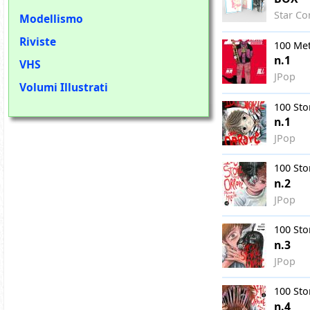
Star Co
Modellismo
Riviste
100 Met
n.1
VHS
JPop
Volumi Illustrati
100 Sto
n.1
JPop
100 Sto
n.2
JPop
100 Sto
n.3
JPop
100 Sto
n.4