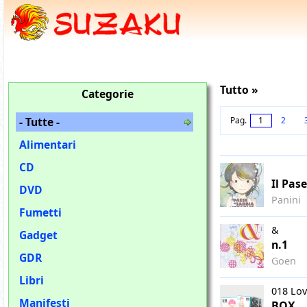
Tutto »
Categorie
- Tutte -
Pag.
1
2
Alimentari
CD
Il Pas
DVD
Panini
Fumetti
&
Gadget
n.1
GDR
Goen
Libri
018 Lov
Manifesti
BOX