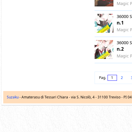
Magic P
36000 S
n.1
Magic P
36000 S
n.2
Magic P
Pag.
1
2
Suzaku
- Amaterasu di Tessari Chiara -
via S. Nicolò, 4
-
31100
Treviso
- PI 0