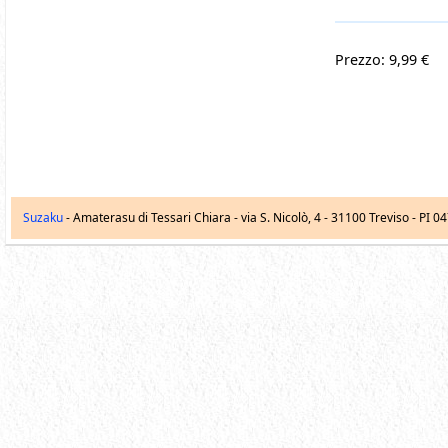
Prezzo: 9,99 €
Suzaku
- Amaterasu di Tessari Chiara -
via S. Nicolò, 4
-
31100
Treviso
- PI 0