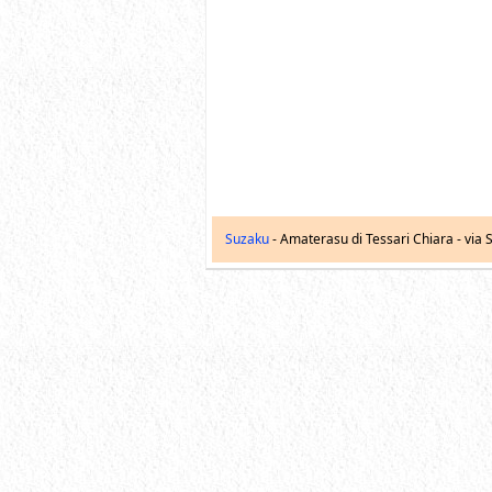
Suzaku
- Amaterasu di Tessari Chiara -
via S