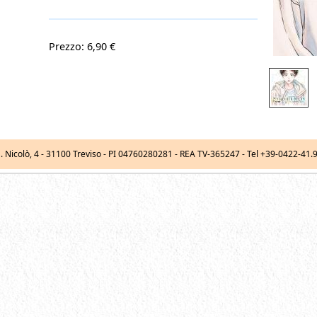
Prezzo: 6,90 €
. Nicolò, 4
-
31100
Treviso
- PI 04760280281 - REA TV-365247 -
Tel
+39-0422-41.