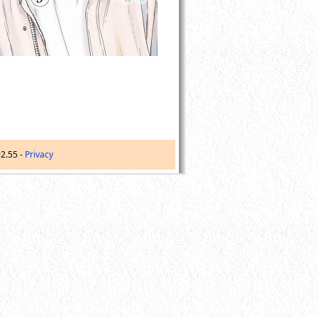
92.55
-
Privacy