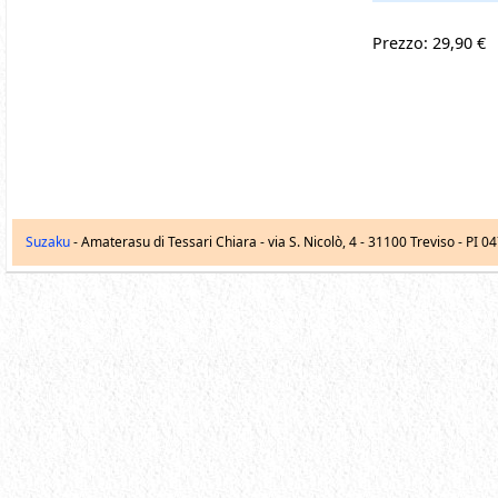
Prezzo: 29,90 €
Suzaku
- Amaterasu di Tessari Chiara -
via S. Nicolò, 4
-
31100
Treviso
- PI 0