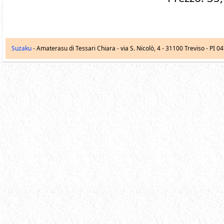
Suzaku
- Amaterasu di Tessari Chiara -
via S. Nicolò, 4
-
31100
Treviso
- PI 0