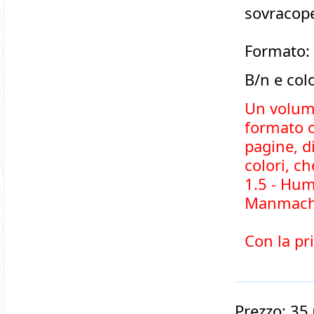
sovracop
Formato:
B/n e col
Un volum
formato c
pagine, d
colori, c
1.5 - Hum
Manmachi
Con la pr
Prezzo: 35