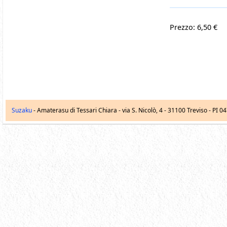
Prezzo: 6,50 €
Suzaku
- Amaterasu di Tessari Chiara -
via S. Nicolò, 4
-
31100
Treviso
- PI 0