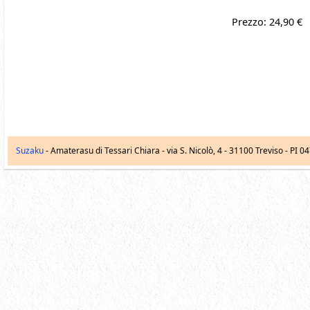
Prezzo: 24,90 €
Suzaku
- Amaterasu di Tessari Chiara -
via S. Nicolò, 4
-
31100
Treviso
- PI 0