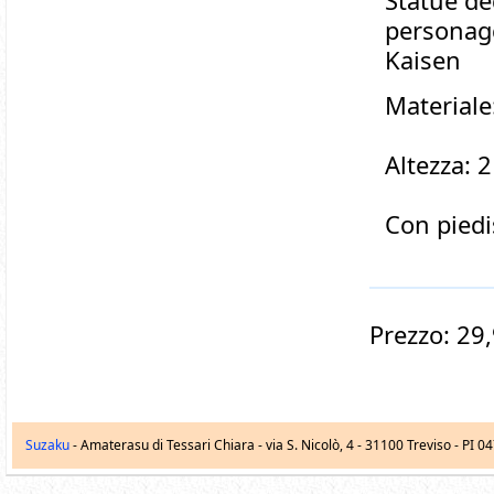
Statue de
perso
nagg
Kaisen
Materiale
Altezza: 
Con piedi
Prezzo: 29
Suzaku
- Amaterasu di Tessari Chiara -
via S. Nicolò, 4
-
31100
Treviso
- PI 0