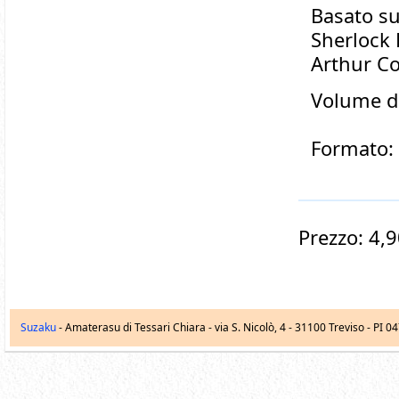
Basato su
Sherlock 
Arthur C
Volume d
Formato:
Prezzo: 4,9
Suzaku
- Amaterasu di Tessari Chiara -
via S. Nicolò, 4
-
31100
Treviso
- PI 0