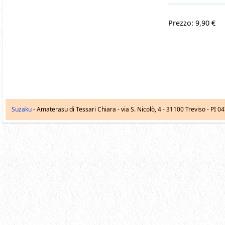
Prezzo: 9,90 €
Suzaku
- Amaterasu di Tessari Chiara -
via S. Nicolò, 4
-
31100
Treviso
- PI 0