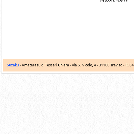
Prezzo: 6,90 €
Suzaku
- Amaterasu di Tessari Chiara -
via S. Nicolò, 4
-
31100
Treviso
- PI 0