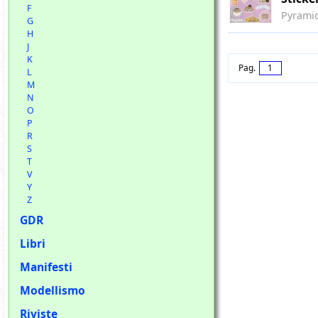
F
Pyrami
G
H
J
K
Pag.
1
L
M
N
O
P
R
S
T
V
Y
Z
GDR
Libri
Manifesti
Modellismo
Riviste