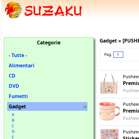
Gadget » [PUSH
Categorie
- Tutte -
Pag.
1
Alimentari
CD
Pushee
Premiu
DVD
Pushee
Fumetti
Pushee
Gadget
Premiu
A
Pushee
B
C
Pushee
D
E
Sticke