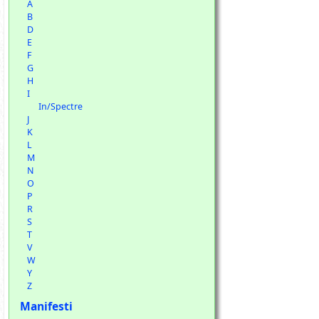
A
B
D
E
F
G
H
I
In/Spectre
J
K
L
M
N
O
P
R
S
T
V
W
Y
Z
Manifesti