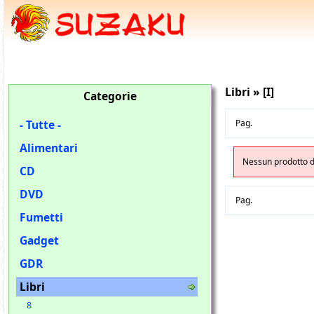
Libri » [I]
Categorie
- Tutte -
Pag.
Alimentari
Nessun prodotto di
CD
DVD
Pag.
Fumetti
Gadget
GDR
Libri
8