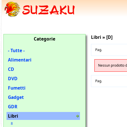
Libri » [D]
Categorie
- Tutte -
Pag.
Alimentari
Nessun prodotto di
CD
DVD
Pag.
Fumetti
Gadget
GDR
Libri
8