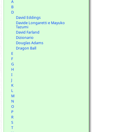
A
B
D
David Eddings
Davide Longaretti e Mayuko
Tazumi
David Farland
Dizionario
Douglas Adams
Dragon Ball
E
F
G
H
I
J
K
L
M
N
O
P
R
S
T