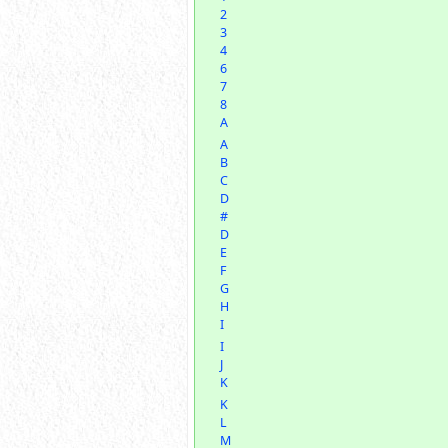
2
3
4
6
7
8
A
A
B
C
D
#
D
E
F
G
H
I
I
J
K
K
L
M