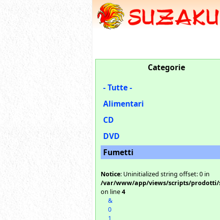
Categorie
- Tutte -
Alimentari
CD
DVD
Fumetti
Notice
: Uninitialized string offset: 0 in
/var/www/app/views/scripts/prodotti/
on line
4
&
0
1