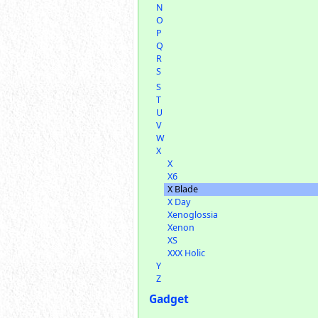
N
O
P
Q
R
S
S
T
U
V
W
X
X
X6
X Blade
X Day
Xenoglossia
Xenon
XS
XXX Holic
Y
Z
Gadget