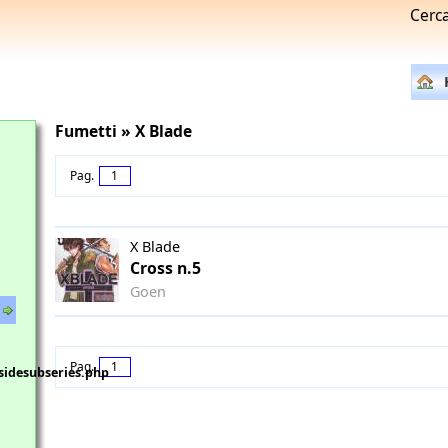
Cerc
Fumetti » X Blade
Pag.
1
X Blade
Cross n.5
Goen
Pag.
1
sidesubseries.php