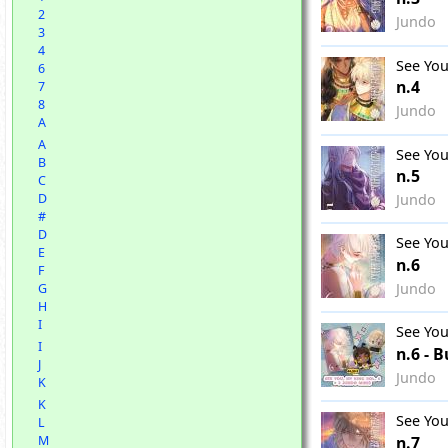
2
Jundo
3
4
See You
6
n.4
7
8
Jundo
A
A
See You
B
n.5
C
Jundo
D
#
D
See You
E
n.6
F
Jundo
G
H
I
See You
I
n.6 - 
J
Jundo
K
K
See You
L
n.7
M