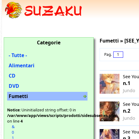
Fumetti » [SEE
Categorie
- Tutte -
Pag.
1
Alimentari
CD
See You
n.1
DVD
Jundo
Fumetti
See You
Notice
: Uninitialized string offset: 0 in
n.2
/var/www/app/views/scripts/prodotti/sidesubseries.php
Jundo
on line
4
&
See You
0
n.3
1