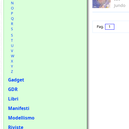
N
Jundo
O
P
Q
R
Pag.
1
S
S
T
U
V
W
X
Y
Z
Gadget
GDR
Libri
Manifesti
Modellismo
Riviste