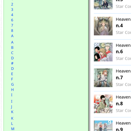
2
Star Co
3
4
Heavenl
6
n.4
7
8
Star Co
A
A
Heavenl
B
n.6
C
Star Co
D
#
D
Heavenl
E
n.7
F
Star Co
G
H
I
Heavenl
I
n.8
J
Star Co
K
K
Heavenl
L
n.9
M