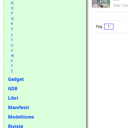
N
Star Co
O
P
Q
R
Pag.
1
S
S
T
U
V
W
X
Y
Z
Gadget
GDR
Libri
Manifesti
Modellismo
Riviste