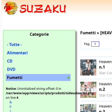
Fumetti » [HEA
Categorie
- Tutte -
Pag.
1
Alimentari
CD
Heavenl
n.1
DVD
Star Co
Fumetti
Heavenl
Notice
: Uninitialized string offset: 0 in
n.2
/var/www/app/views/scripts/prodotti/sidesubseries.php
Star Co
on line
4
&
Heavenl
0
n.3
1