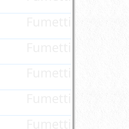
Fumetti
Fumetti
Fumetti
Fumetti
Fumetti