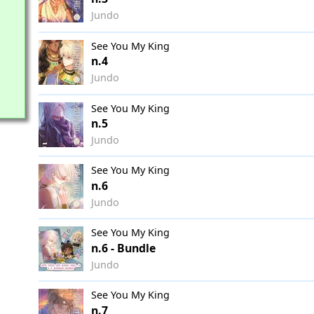
Jundo
See You My King
n.4
Jundo
See You My King
n.5
Jundo
See You My King
n.6
Jundo
See You My King
n.6 - Bundle
Jundo
See You My King
n.7