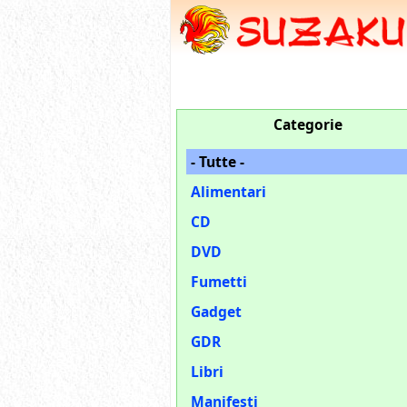
Categorie
- Tutte -
Alimentari
CD
DVD
Fumetti
Gadget
GDR
Libri
Manifesti