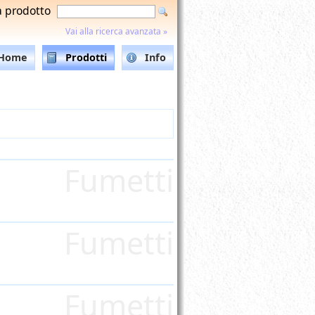
a prodotto
Vai alla ricerca avanzata »
Home
Prodotti
Info
Fumetti
Fumetti
Fumetti